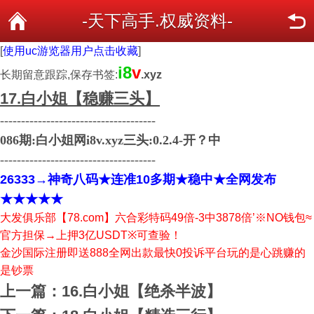
-天下高手.权威资料-
[
使用uc游览器用户点击收藏
]
i8
v
长期留意跟踪,保存书签:
.xyz
17.白小姐【稳赚三头】
-------------------------------------
086期:白小姐网i8v.xyz三头:0.2.4-开？中
-------------------------------------
26333→神奇八码★连准10多期★稳中★全网发布
★★★★★
大发俱乐部【78.com】六合彩特码49倍-3中3878倍’※NO钱包≈
官方担保→上押3亿USDT※可查验！
金沙国际注册即送888全网出款最快0投诉平台玩的是心跳赚的
是钞票
上一篇：
16.白小姐【绝杀半波】