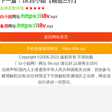
下一篇：
18.白小姐【精选三行】
金牌星数评级:
★★★★★
https://
i8v
白小姐
网址:
.xyz
https://
i8v
备用
网址:
.xyz
返回网站首页
手机电脑通用网址：https://i8v.xyz
Copyright ©2006-2021 版权所有 不得转载
〖白小姐网〗网址 i8v.xyz 请记好,以便再次访问
法律声明:国内人士请遵照中华人民共和国相关法律，切勿参与
赌博触犯法例,在任何情况下引致触犯所属地区之法律，网友须
自行承担一切责任。