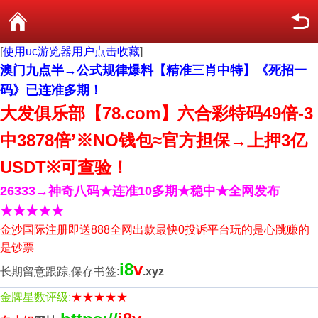
[
使用uc游览器用户点击收藏
]
澳门九点半→公式规律爆料【精准三肖中特】《死招一
码》已连准多期！
大发俱乐部【78.com】六合彩特码49倍-3
中3878倍’※NO钱包≈官方担保→上押3亿
USDT※可查验！
26333→神奇八码★连准10多期★稳中★全网发布
★★★★★
金沙国际注册即送888全网出款最快0投诉平台玩的是心跳赚的
是钞票
i8
v
长期留意跟踪,保存书签:
.xyz
金牌星数评级:
★★★★★