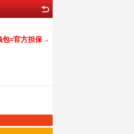
O钱包≈官方担保→