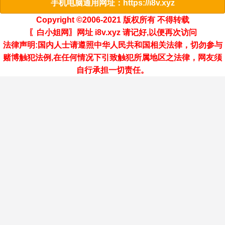
手机电脑通用网址：https://i8v.xyz
Copyright ©2006-2021 版权所有 不得转载
〖白小姐网〗网址 i8v.xyz 请记好,以便再次访问
法律声明:国内人士请遵照中华人民共和国相关法律，切勿参与
赌博触犯法例,在任何情况下引致触犯所属地区之法律，网友须
自行承担一切责任。