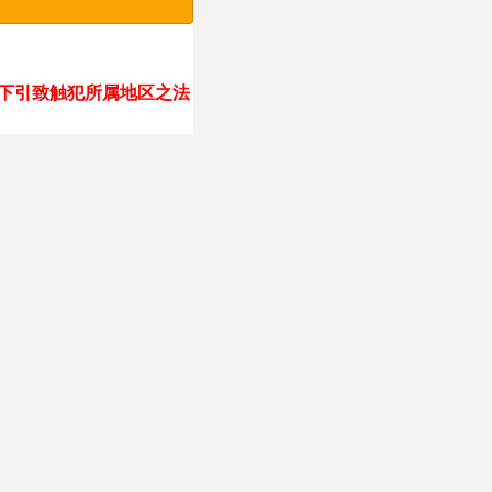
况下引致触犯所属地区之法