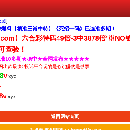
收藏
]
律爆料【精准三肖中特】《死招一码》已连准多期！
com】六合彩特码49倍-3中3878倍’※N
※可查验！
★连准10多期★稳中★全网发布★★★★★
全网出款最快0投诉平台玩的是心跳赚的是钞票
i8
v
.xyz
★
i8v
.xyz
返回网站首页