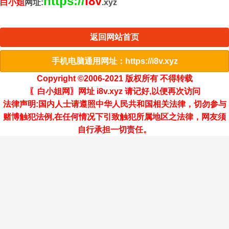
https://
i8v
白小姐
网址:
.xyz
返回网站首页
手机电脑通用网址：https://i8v.xyz
Copyright ©2006-2021 版权所有 不得转载
〖白小姐网〗网址 i8v.xyz 请记好,以便再次访问
法律声明:国内人士请遵照中华人民共和国相关法律，切勿参与
赌博触犯法例,在任何情况下引致触犯所属地区之法律，网友须
自行承担一切责任。