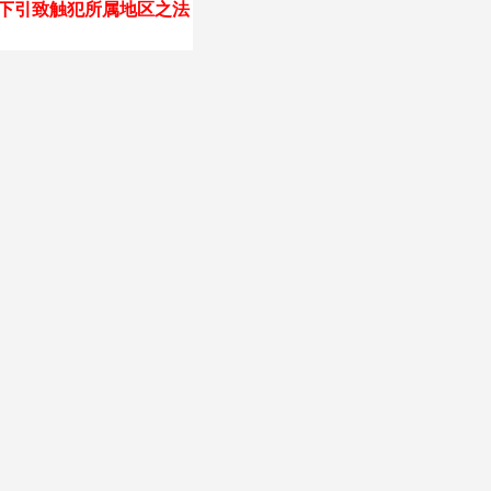
况下引致触犯所属地区之法