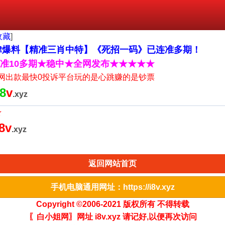
收藏
]
律爆料【精准三肖中特】《死招一码》已连准多期！
★连准10多期★稳中★全网发布★★★★★
全网出款最快0投诉平台玩的是心跳赚的是钞票
i8
v
.xyz
★
i8v
.xyz
返回网站首页
手机电脑通用网址：https://i8v.xyz
Copyright ©2006-2021 版权所有 不得转载
〖白小姐网〗网址 i8v.xyz 请记好,以便再次访问