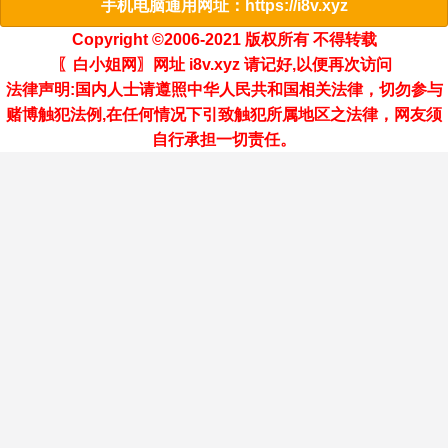
手机电脑通用网址：https://i8v.xyz
Copyright ©2006-2021 版权所有 不得转载
〖白小姐网〗网址 i8v.xyz 请记好,以便再次访问
法律声明:国内人士请遵照中华人民共和国相关法律，切勿参与
赌博触犯法例,在任何情况下引致触犯所属地区之法律，网友须
自行承担一切责任。