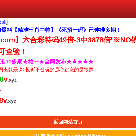
收藏
]
律爆料【精准三肖中特】《死招一码》已连准多期！
com】六合彩特码49倍-3中3878倍’※N
※可查验！
★连准10多期★稳中★全网发布★★★★★
全网出款最快0投诉平台玩的是心跳赚的是钞票
i8
v
.xyz
★
i8v
.xyz
返回网站首页