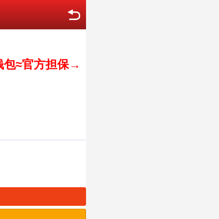
O钱包≈官方担保→