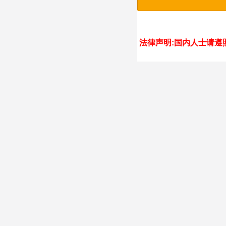
法律声明:国内人士请遵