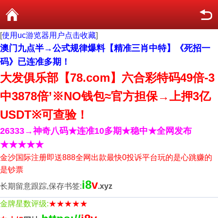
[
使用uc游览器用户点击收藏
]
澳门九点半→公式规律爆料【精准三肖中特】《死招一
码》已连准多期！
大发俱乐部【78.com】六合彩特码49倍-3
中3878倍’※NO钱包≈官方担保→上押3亿
USDT※可查验！
26333→神奇八码★连准10多期★稳中★全网发布
★★★★★
金沙国际注册即送888全网出款最快0投诉平台玩的是心跳赚的
是钞票
i8
v
长期留意跟踪,保存书签:
.xyz
金牌星数评级:
★★★★★