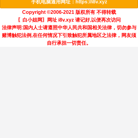
手机电脑通用网址：https://i8v.xyz
Copyright ©2006-2021 版权所有 不得转载
〖白小姐网〗网址 i8v.xyz 请记好,以便再次访问
法律声明:国内人士请遵照中华人民共和国相关法律，切勿参与
赌博触犯法例,在任何情况下引致触犯所属地区之法律，网友须
自行承担一切责任。