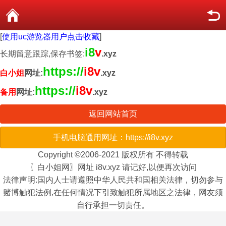
[
使用uc游览器用户点击收藏
]
i8
v
长期留意跟踪,保存书签:
.xyz
https://
i8v
白小姐
网址:
.xyz
https://
i8v
备用
网址:
.xyz
返回网站首页
手机电脑通用网址：https://i8v.xyz
Copyright ©2006-2021 版权所有 不得转载
〖白小姐网〗网址 i8v.xyz 请记好,以便再次访问
法律声明:国内人士请遵照中华人民共和国相关法律，切勿参与
赌博触犯法例,在任何情况下引致触犯所属地区之法律，网友须
自行承担一切责任。