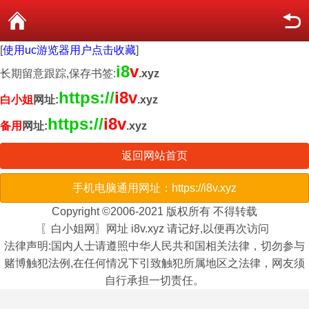
[
使用uc游览器用户点击收藏
]
i8
v
长期留意跟踪,保存书签:
.xyz
https://
i8v
白小姐
网址:
.xyz
https://
i8v
备用
网址:
.xyz
返回网站首页
手机电脑通用网址：https://i8v.xyz
Copyright ©2006-2021 版权所有 不得转载
〖白小姐网〗网址 i8v.xyz 请记好,以便再次访问
法律声明:国内人士请遵照中华人民共和国相关法律，切勿参与
赌博触犯法例,在任何情况下引致触犯所属地区之法律，网友须
自行承担一切责任。