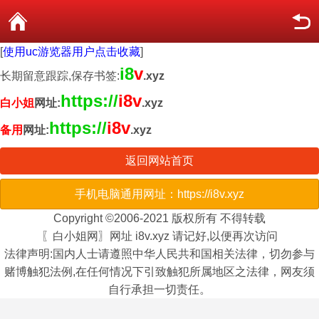
[
使用uc游览器用户点击收藏
]
i8
v
长期留意跟踪,保存书签:
.xyz
https://
i8v
白小姐
网址:
.xyz
https://
i8v
备用
网址:
.xyz
返回网站首页
手机电脑通用网址：https://i8v.xyz
Copyright ©2006-2021 版权所有 不得转载
〖白小姐网〗网址 i8v.xyz 请记好,以便再次访问
法律声明:国内人士请遵照中华人民共和国相关法律，切勿参与
赌博触犯法例,在任何情况下引致触犯所属地区之法律，网友须
自行承担一切责任。