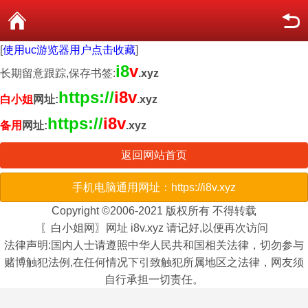
[
使用uc游览器用户点击收藏
]
i8
v
长期留意跟踪,保存书签:
.xyz
https://
i8v
白小姐
网址:
.xyz
https://
i8v
备用
网址:
.xyz
返回网站首页
手机电脑通用网址：https://i8v.xyz
Copyright ©2006-2021 版权所有 不得转载
〖白小姐网〗网址 i8v.xyz 请记好,以便再次访问
法律声明:国内人士请遵照中华人民共和国相关法律，切勿参与
赌博触犯法例,在任何情况下引致触犯所属地区之法律，网友须
自行承担一切责任。