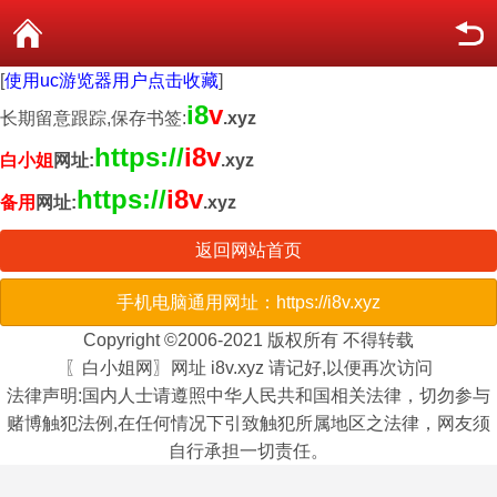
[
使用uc游览器用户点击收藏
]
i8
v
长期留意跟踪,保存书签:
.xyz
https://
i8v
白小姐
网址:
.xyz
https://
i8v
备用
网址:
.xyz
返回网站首页
手机电脑通用网址：https://i8v.xyz
Copyright ©2006-2021 版权所有 不得转载
〖白小姐网〗网址 i8v.xyz 请记好,以便再次访问
法律声明:国内人士请遵照中华人民共和国相关法律，切勿参与
赌博触犯法例,在任何情况下引致触犯所属地区之法律，网友须
自行承担一切责任。